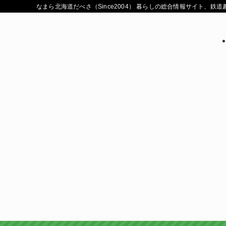
なまら北海道だべさ（Since2004） 暮らしの総合情報サイト、