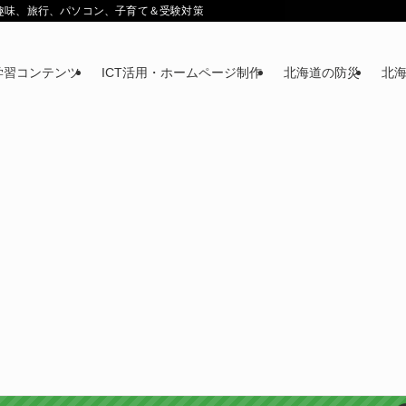
鉄道趣味、旅行、パソコン、子育て＆受験対策
学習コンテンツ
ICT活用・ホームページ制作
北海道の防災
北