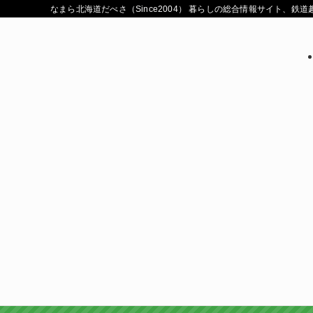
なまら北海道だべさ（Since2004） 暮らしの総合情報サイト、