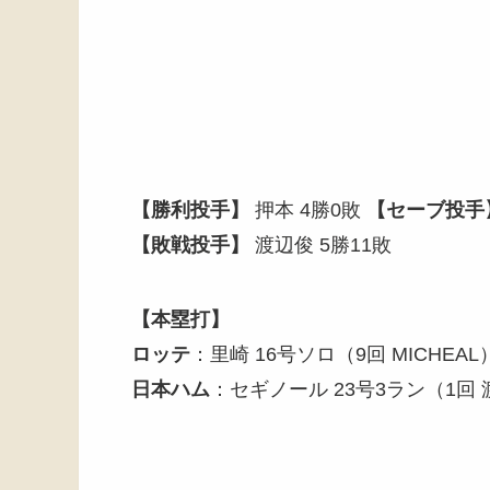
【勝利投手】
押本 4勝0敗
【セーブ投手
【敗戦投手】
渡辺俊 5勝11敗
【本塁打】
ロッテ
：里崎 16号ソロ（9回 MICHEAL
日本ハム
：セギノール 23号3ラン（1回