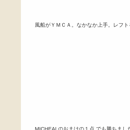
風船がＹＭＣＡ。なかなか上手。レフト
MICHEALのおまけの１点 でも勝ちまし