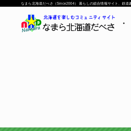
なまら北海道だべさ（Since2004） 暮らしの総合情報サイト、