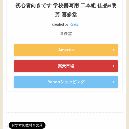
初心者向きです 学校書写用 二本組 佳品&明
芳 喜多堂
created by
Rinker
喜多堂
Amazon
楽天市場
Yahooショッピング
おすすめ教材＆文具