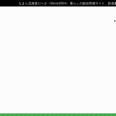
なまら北海道だべさ（Since2004） 暮らしの総合情報サイト、