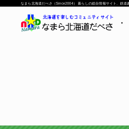
なまら北海道だべさ（Since2004） 暮らしの総合情報サイト、