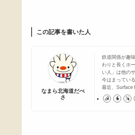
この記事を書いた人
鉄道関係が趣
わりと長くホ
い人」は他の
今はまってい
最近、Surfa
なまら北海道だべ
さ